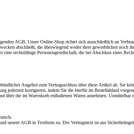
lgenden AGB. Unser Online-Shop richtet sich ausschließlich an Verbra
 Zwecken abschließt, die überwiegend weder ihrer gewerblichen noch ih
der eine rechtsfähige Personengesellschaft, die bei Abschluss eines Rec
rbindliches Angebot zum Vertragsschluss über diese Artikel ab. Sie k
ng jederzeit korrigieren, indem Sie die hierfür im Bestellablauf vorge
ebot über die im Warenkorb enthaltenen Waren annehmen. Unmittelbar n
eutsch.
und unsere AGB in Textform zu. Der Vertragstext ist aus Sicherheitsgrü