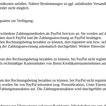
dkosten anfallen. Nähere Bestimmungen zu ggf. anfallenden Versandk
eider nicht möglich.
gsarten zur Verfügung:
schiedene Zahlungsmethoden als PayPal Services an. Sie werden auf di
ten durch PayPal und die Zahlungsanweisung an PayPal bestätigen.
 Rechnungsbetrag bezahlen zu können, dort registriert sein bzw. sich 
g der Zahlungsanweisung automatisch durchgeführt. Weitere Hinweise e
um den Rechnungsbetrag bezahlen zu können, bei PayPal nicht registrie
ls rechtmäßiger Karteninhaber von Ihrem Kreditkartenunternehmen auf 
um den Rechnungsbetrag bezahlen zu können, bei PayPal nicht registrie
werden Sie von PayPal informiert (sog. Prenotification). Unter Einrei
ahlungstransaktion auf. Die Zahlungstransaktion wird durchgeführt un
chnung per Überweisung auf unser Bankkonto. Wir behalten uns vor, d